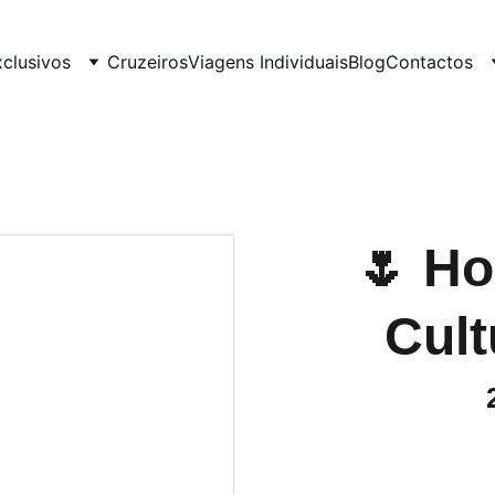
xclusivos
Cruzeiros
Viagens Individuais
Blog
Contactos
🌷 Ho
Cult