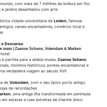
o mundo, com mais de 7 milhões de bolbos em flor,
s e jardins desenhados com arte
stórica cidade universitária de
Leiden
, famosa
 antigos, canais encantadores, comércio local e
as
l e Descanso
de maio | Zaanse Schans, Volendam & Marken
hotel
 e partida para a aldeia-museu
Zaanse Schans
:
onais, moinhos históricos, pontes encantadoras e
uma verdadeira viagem ao século XVII
ria de
Volendam
, com o seu típico porto antigo,
lojas de recordações
arken
, uma antiga ilha transformada em península
em estacas e ruas estreitas de charme único