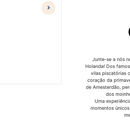
Junte-se a nós n
Holanda! Dos famos
vilas piscatória
coração da primave
de Amesterdão, perc
dos moinho
Uma experiência
momentos únicos 
me