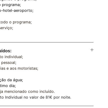
o programa;
o-hotel-aeroporto;
 todo o programa;
erviço;
uídos:
o individual;
 pessoal;
ias e aos motoristas;
ção da água;
timo dia;
ja mencionado como incluído.
 Individual no valor de 81€ por noite.