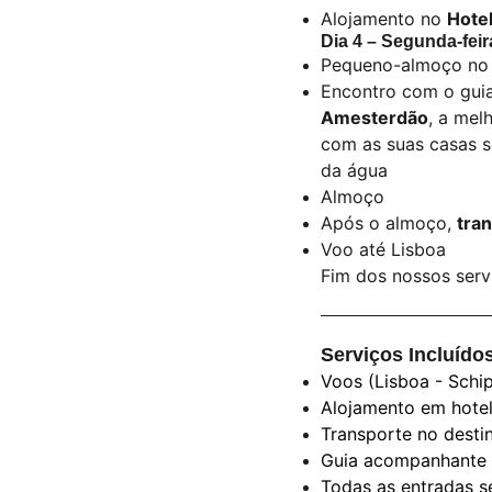
Alojamento no
Hote
Dia 4 – Segunda-feir
Pequeno-almoço no 
Encontro com o gu
Amesterdão
, a mel
com as suas casas se
da água
Almoço
Após o almoço,
tran
Voo até Lisboa
Fim dos nossos serv
Serviços Incluído
Voos (Lisboa - Schip
Alojamento em hotel
Transporte no desti
Guia acompanhante e
Todas as entradas 