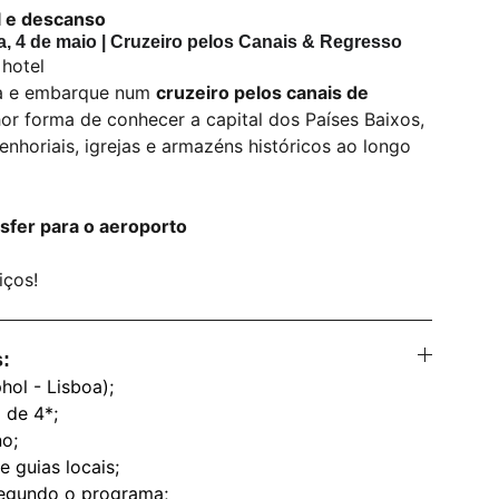
l e descanso
a, 4 de maio | Cruzeiro pelos Canais & Regresso
hotel
ia e embarque num
cruzeiro pelos canais de
hor forma de conhecer a capital dos Países Baixos,
nhoriais, igrejas e armazéns históricos ao longo
sfer para o aeroporto
iços!
s:
hol - Lisboa);
 de 4*;
no;
 guias locais;
segundo o programa;