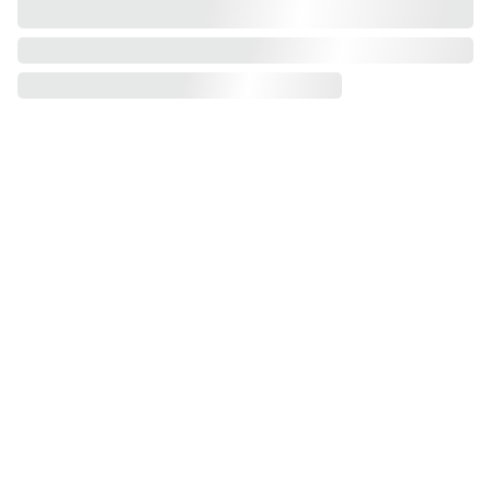
Viagens 
da Tia, 
Lda.
Afiliados 
DATIA  
TRAVEL 
PARTNER
Pacotes de 
PROMOÇ
GRANDES VIAGENS
viagens para 
(+351) 
ÕES
grupos e/ou 
929 
individuais.
038 514
Viagens 
Seu e-mail para