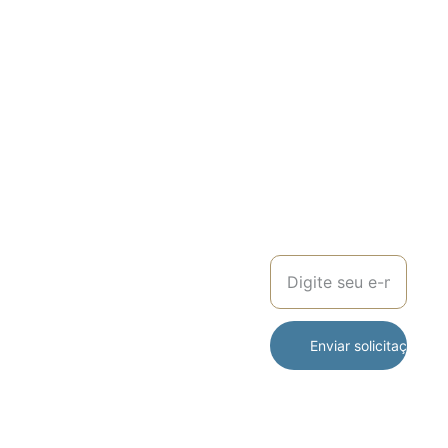
Lda.
Afiliados 
DATIA  
TRAVEL 
PARTNER
Pacotes de 
PROMOÇ
GRANDES VIAGENS
viagens para 
(+351) 
ÕES
grupos e/ou 
929 
individuais.
038 514
Viagens 
Seu e-mail para
Nacionais e 
(+351) 
contato
Internacionais.
932 
630 687
(Chamada para 
a rede móvel 
nacional)
Enviar solicitação d
geral@viagen
sdatia.pt
reservas.viag
ensdatia@gm