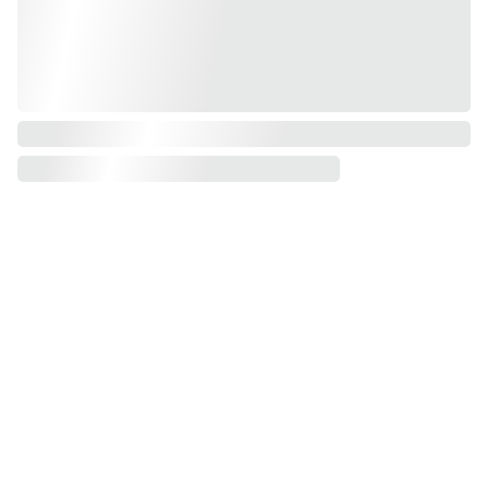
Viagens 
da Tia, 
Lda.
Afiliados 
DATIA  
TRAVEL 
PARTNER
Pacotes de 
PROMOÇ
GRANDES VIAGENS