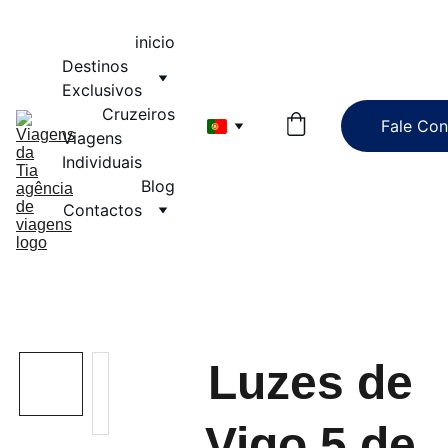
inicio
Destinos 
Exclusivos
Cruzeiros
Fale Co
Viagens 
Individuais
Blog
Contactos
Luzes de
Vigo 5 de