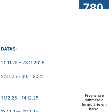
780
€
p/ pessoa 
em quarto 
DATAS: 
duplo
Faça já a 
20.11.25 - 23.11.2025
sua Reserva!
27.11.25 - 30.11.2025
Preencha e 
11.12.25 - 14.12.25
submeta o 
formulário em 
baixo. 
18.12.25- 21.12.25