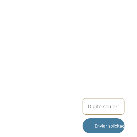
da Tia, 
Lda.
Afiliados 
DATIA  
TRAVEL 
PARTNER
Pacotes de 
PROMOÇ
GRANDES VIAGENS
viagens para 
(+351) 
ÕES
grupos e/ou 
929 
individuais.
038 514
Viagens 
Seu e-mail para
Nacionais e 
(+351) 
contato
Internacionais.
932 
630 687
(Chamada para 
a rede móvel 
nacional)
Enviar solicitação d
geral@viagen